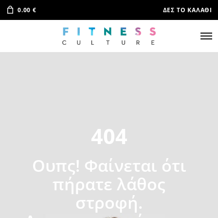
0.00
€
ΔΕΣ ΤΟ ΚΑΛΆΘΙ
404
Ουπς! Φαίνεται ότι
πήρατε λάθος
στροφή.