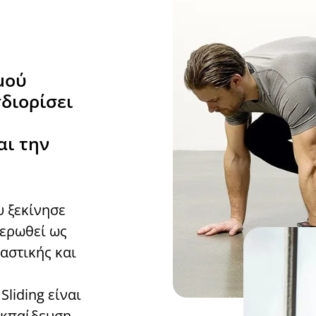
μού
διορίσει
αι την
υ ξεκίνησε
ιερωθεί ως
αστικής και
Sliding είναι
εκπαίδευση