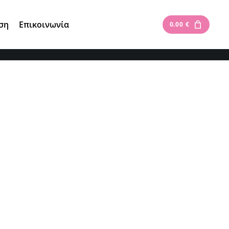
Είσοδος
|
Εγγραφή
ση
Επικοινωνία
0.00
€