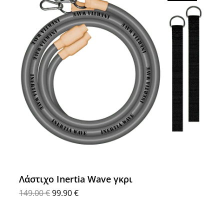
Λάστιχο Inertia Wave γκρι
149.00
€
99.90
€
Προσθήκη στο καλάθι