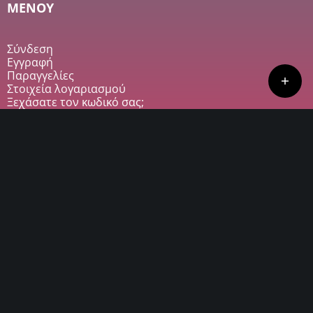
MENOY
Σύνδεση
Εγγραφή
Παραγγελίες
Στοιχεία λογαριασμού
Ξεχάσατε τον κωδικό σας;
ΕΤΑΙΡΙΕΣ
Bridge Athletic
SKLZ
Let’s Bands
Rocktape
FMS
Blackroll
Αποστολή & Παράδοση
Όροι και Προϋποθέσεις
Προσωπικά Δεδομένα