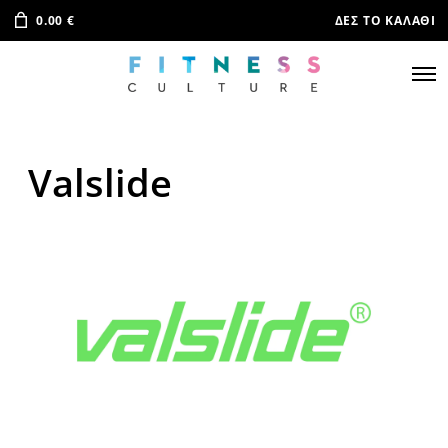
0.00
€
ΔΕΣ ΤΟ ΚΑΛΆΘΙ
Valslide