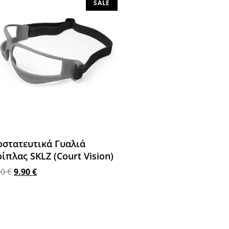
SALE
στατευτικά Γυαλιά
ίπλας SKLZ (Court Vision)
90
€
9.90
€
σθήκη στο καλάθι