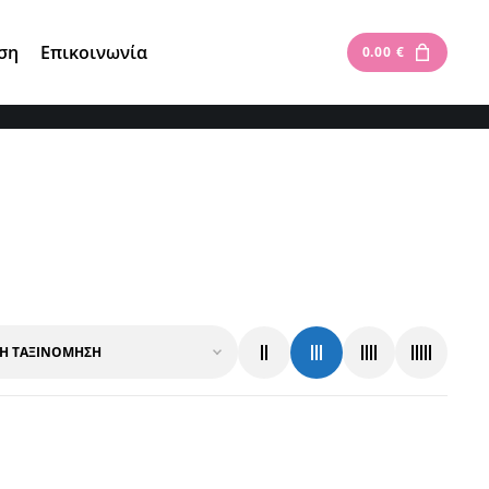
Είσοδος
|
Εγγραφή
ση
Επικοινωνία
0.00
€