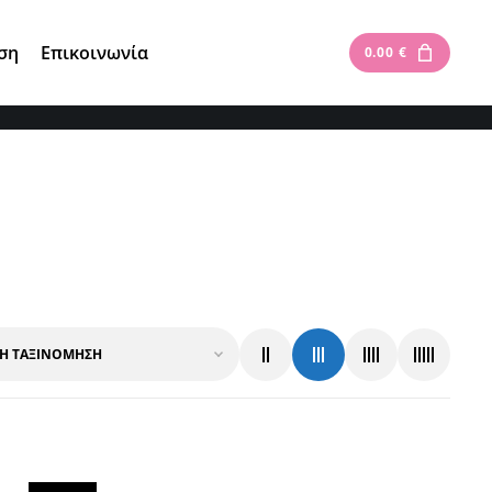
Είσοδος
|
Εγγραφή
ση
Επικοινωνία
0.00
€