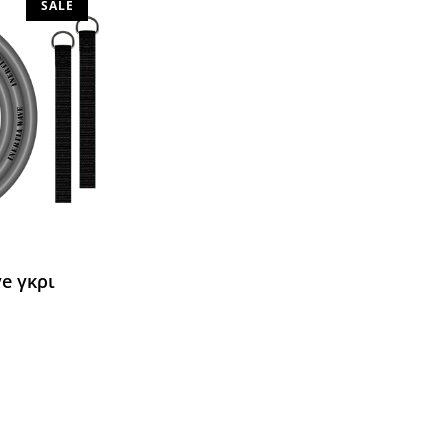
SALE
ve γκρι