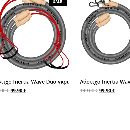
SALE
τιχο Inertia Wave Duo γκρι
Λάστιχο Inertia Wa
.00
€
99.90
€
149.00
€
99.90
€
σθήκη στο καλάθι
Προσθήκη στο καλάθι