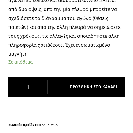
αγώνα πιο εύκολο και διαδραστικό. Αποτελείται
από δύο όψεις, από την μία πλευρά μπορείτε να
σχεδιάσετε το διάγραμμα του αγώνα (θέσεις
παικτών) και από την άλλη πλευρά να σημειώσετε
τους χρόνους, τις αλλαγές και οποιαδήποτε άλλη
πληροφορία χρειάζεστε. Έχει ενσωματωμένο
μαγνήτη.
Σε απόθεμα
ΠΡΟΣΘΉΚΗ ΣΤΟ ΚΑΛΆΘΙ
A
l
t
e
Κωδικός προϊόντος:
SKLZ-MCB
r