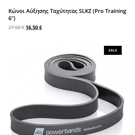
Κώνοι Αύξησης Ταχύτητας SLKZ (Pro Training
6”)
27.50
€
16.50
€
Προσθήκη στο καλάθι
SALE