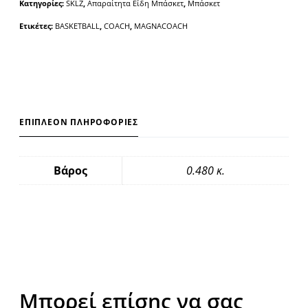
Κατηγορίες:
SKLZ
,
Απαραίτητα Είδη Μπάσκετ
,
Μπάσκετ
n
a
Ετικέτες:
BASKETBALL
,
COACH
,
MAGNACOACH
t
i
v
e
:
ΕΠΙΠΛΈΟΝ ΠΛΗΡΟΦΟΡΊΕΣ
Βάρος
0.480 κ.
Μπορεί επίσης να σας