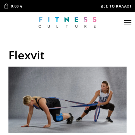
0.00
€
ΔΕΣ ΤΟ ΚΑΛΆΘΙ
Flexvit