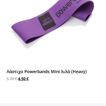
Λάστιχο Powerbands Mini λιλά (Heavy)
5.70
€
4.50
€
Προσθήκη στο καλάθι