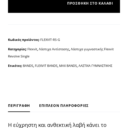
ΠΡΟΣΘΉΚΗ ΣΤΟ ΚΑΛΆΘΙ
A
l
t
e
Κωδικός προϊόντος:
FLEXVIT-RS-G
r
Κατηγορίες:
Flexvit
,
Λάστιχα Αντίστασης
,
Λάστιχα γυμναστικής Flexvit
n
Revolve Single
a
t
Ετικέτες:
BANDS
,
FLEXVIT BANDS
,
MAX BANDS
,
ΛΑΣΤΙΧΑ ΓΥΜΝΑΣΤΙΚΗΣ
i
v
e
:
ΠΕΡΙΓΡΑΦΉ
ΕΠΙΠΛΈΟΝ ΠΛΗΡΟΦΟΡΊΕΣ
Η εύχρηστη και ανθεκτική λαβή κάνει το