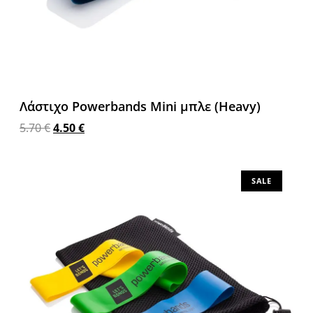
Λάστιχο Powerbands Mini μπλε (Heavy)
5.70
€
4.50
€
Προσθήκη στο καλάθι
SALE