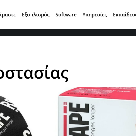
Αγ. Κωνσταντίνου 7, 15124 Μαρούσι
Είμαστε
Εξοπλισμός
Software
Υπηρεσίες
Εκπαίδευ
οστασίας