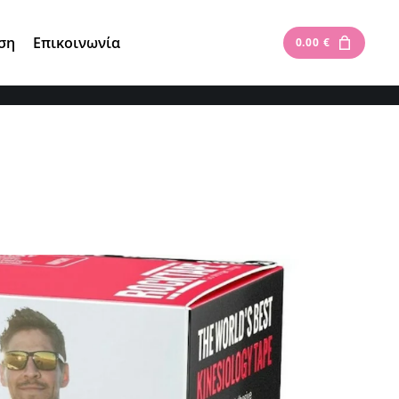
Είσοδος
|
Εγγραφή
ση
Επικοινωνία
0.00
€