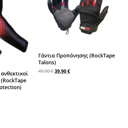
Γάντια Προπόνησης (RockTape
Talons)
49.90
€
39.90
€
 ανθεκτικοί
Προσθήκη στο καλάθι
 (RockTape
tection)