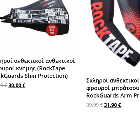
ηροί ανθεκτικοί ανθεκτικοί
υροί κνήμης (RockTape
kGuards Shin Protection)
Σκληροί ανθεκτικοί
99
€
30.00
€
φρουροί μπράτσου
σθήκη στο καλάθι
RockGuards Arm Pro
39.99
€
31.90
€
Προσθήκη στο καλάθι