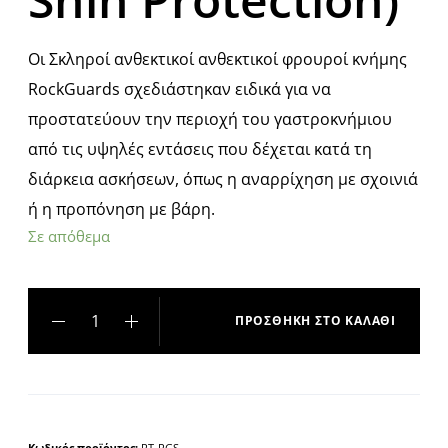
Οι Σκληροί ανθεκτικοί ανθεκτικοί φρουροί κνήμης
RockGuards σχεδιάστηκαν ειδικά για να
προστατεύουν την περιοχή του γαστροκνήμιου
από τις υψηλές εντάσεις που δέχεται κατά τη
διάρκεια ασκήσεων, όπως η αναρρίχηση με σχοινιά
ή η προπόνηση με βάρη.
Σε απόθεμα
ΠΡΟΣΘΉΚΗ ΣΤΟ ΚΑΛΆΘΙ
A
l
t
e
Κωδικός προϊόντος:
RT-RGS