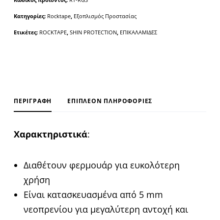
r
Κατηγορίες:
Rocktape
,
Εξοπλισμός Προστασίας
n
a
Ετικέτες:
ROCKTAPE
,
SHIN PROTECTION
,
ΕΠΙΚΑΛΑΜΙΔΕΣ
t
i
v
e
:
ΠΕΡΙΓΡΑΦΉ
ΕΠΙΠΛΈΟΝ ΠΛΗΡΟΦΟΡΊΕΣ
Χαρακτηριστικά
:
Διαθέτουν φερμουάρ για ευκολότερη
χρήση
Είναι κατασκευασμένα από 5 mm
νεοπρενίου για μεγαλύτερη αντοχή και