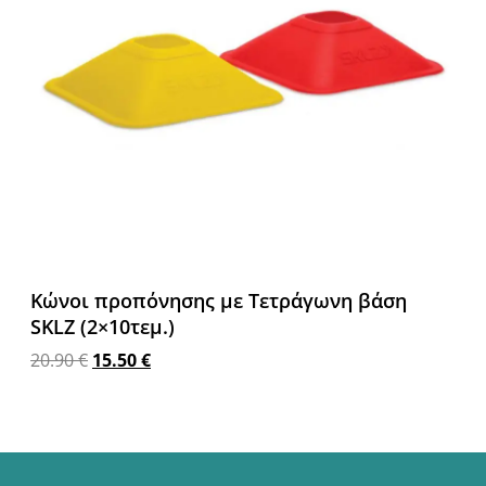
Κώνοι προπόνησης με Τετράγωνη βάση
SKLZ (2×10τεμ.)
20.90
€
15.50
€
Προσθήκη στο καλάθι