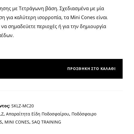
ησης με Τετράγωνη βάση. Σχεδιασμένα με μία
η για καλύτερη ισορροπία, τα Mini Cones είναι
 να σημαδεύετε περιοχές ή για την δημιουργία
πέδων.
ΠΡΟΣΘΉΚΗ ΣΤΟ ΚΑΛΆΘΙ
ντος:
SKLZ-MC20
LZ
,
Απαραίτητα Είδη Ποδοσφαίρου
,
Ποδόσφαιρο
S
,
MINI CONES
,
SAQ TRAINING