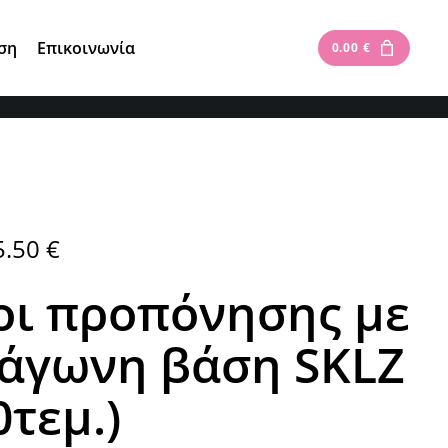
Είσοδος
|
Εγγραφή
ση
Επικοινωνία
0.00
€
5.50
€
ι προπόνησης με
άγωνη βάση SKLZ
0τεμ.)