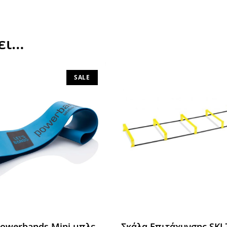
ει…
SALE
Powerbands Mini μπλε
Σκάλα Επιτάχυνσης SKL