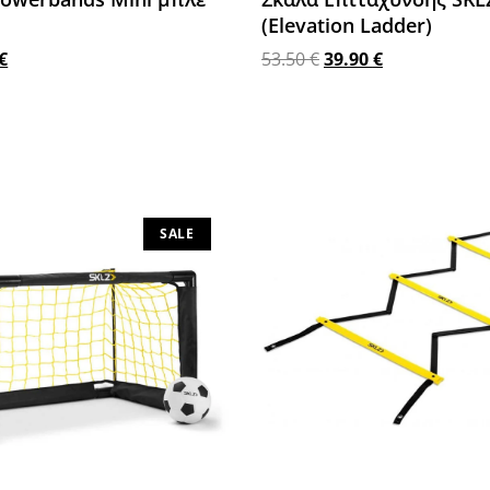
(Elevation Ladder)
€
53.50
€
39.90
€
στο καλάθι
Προσθήκη στο καλάθι
SALE