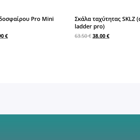
δοσφαίρου Pro Mini
Σκάλα ταχύτητας SKLZ (
ladder pro)
90
€
63.50
€
38.00
€
στο καλάθι
Προσθήκη στο καλάθι