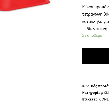
Κώνοι προπόν
τετράγωνη βάσ
κατάλληλα για
πεδίων και γη
Σε απόθεμα
A
l
t
e
Κωδικός προϊό
r
Κατηγορίες:
SK
n
Ετικέτες:
CONE
a
t