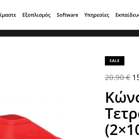
Αγ. Κωνσταντίνου 7, 15124 Μαρούσι
Είμαστε
Εξοπλισμός
Software
Υπηρεσίες
Εκπαίδευ
SALE
20.90
€
1
Κώνο
Τετρ
(2×1