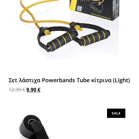
Σετ λάστιχα Powerbands Tube κίτρινα (Light)
12.99
€
9.90
€
Προσθήκη στο καλάθι
SALE