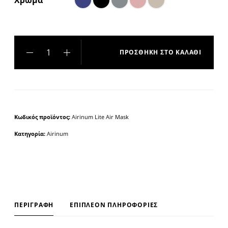
ΠΡΟΣΘΉΚΗ ΣΤΟ ΚΑΛΆΘΙ
A
l
t
e
Κωδικός προϊόντος:
Airinum Lite Air Mask
r
Κατηγορία:
Airinum
n
a
t
i
v
e
ΠΕΡΙΓΡΑΦΉ
ΕΠΙΠΛΈΟΝ ΠΛΗΡΟΦΟΡΊΕΣ
: