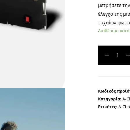
μετρήσετε την
έλεγχο της μπ
τυχαίων φωτε
Διαθέσιμο κατό
A
l
t
e
Κωδικός προϊό
r
Κατηγορία:
A-
n
Ετικέτες:
A-Ch
a
t
i