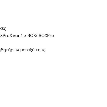
κες
XProX και 1 x ROX/ ROXPro
ηδητήρων μεταξύ τους