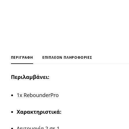
ΠΕΡΙΓΡΑΦΉ
ΕΠΙΠΛΈΟΝ ΠΛΗΡΟΦΟΡΊΕΣ
Περιλαμβάνει:
1x RebounderPro
Xαρακτηριστικά:
Λειτουργία 2 σε 1