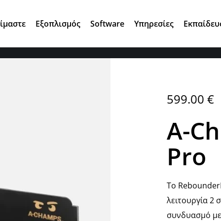
Αγ. Κωνσταντίνου 7, 15124 Μαρούσι
Είμαστε
Εξοπλισμός
Software
Υπηρεσίες
Εκπαίδευ
599.00
€
A-C
Pro
Το RebounderP
λειτουργία 2 
συνδυασμό με 