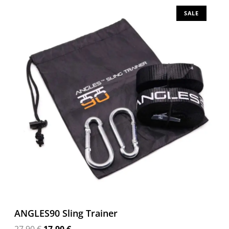
SALE
ANGLES90 Sling Trainer
27.90
€
17.90
€