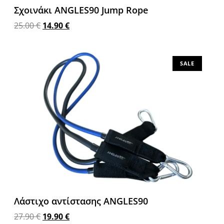
Σχοινάκι ANGLES90 Jump Rope
25.00
€
14.90
€
Προσθήκη στο καλάθι
SALE
Λάστιχο αντίστασης ANGLES90
27.90
€
19.90
€