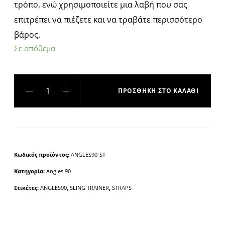
τρόπο, ενώ χρησιμοποιείτε μια λαβή που σας
επιτρέπει να πιέζετε και να τραβάτε περισσότερο
βάρος.
Σε απόθεμα
ΠΡΟΣΘΉΚΗ ΣΤΟ ΚΑΛΆΘΙ
A
l
t
e
Κωδικός προϊόντος:
ANGLES90-ST
r
Κατηγορία:
Angles 90
n
a
Ετικέτες:
ANGLES90
,
SLING TRAINER
,
STRAPS
t
i
v