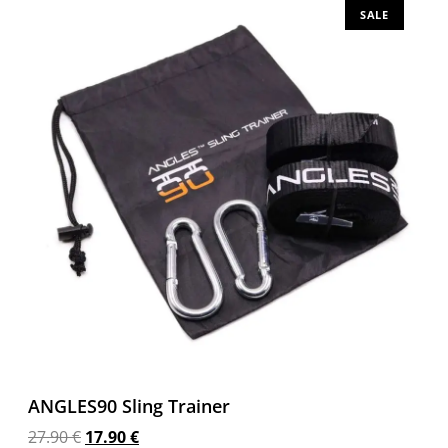
SALE
ANGLES90 Sling Trainer
27.90
€
17.90
€