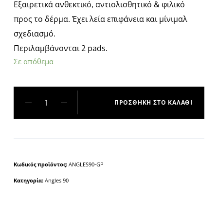
Εξαιρετικά ανθεκτικό, αντιολισθητικό & φιλικό
προς το δέρμα. Έχει λεία επιφάνεια και μίνιμαλ
σχεδιασμό.
Περιλαμβάνονται 2 pads.
Σε απόθεμα
ΠΡΟΣΘΉΚΗ ΣΤΟ ΚΑΛΆΘΙ
A
l
t
e
Κωδικός προϊόντος:
ANGLES90-GP
r
Κατηγορία:
Angles 90
n
a
t
i