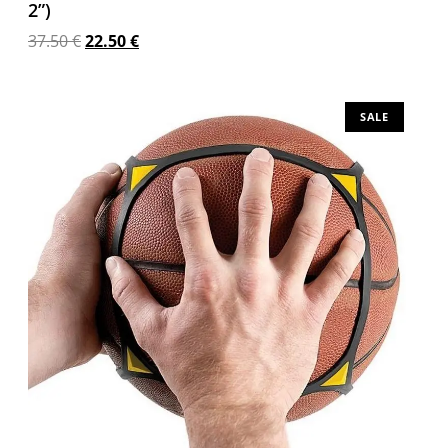
2”)
37.50
€
22.50
€
Προσθήκη στο καλάθι
SALE