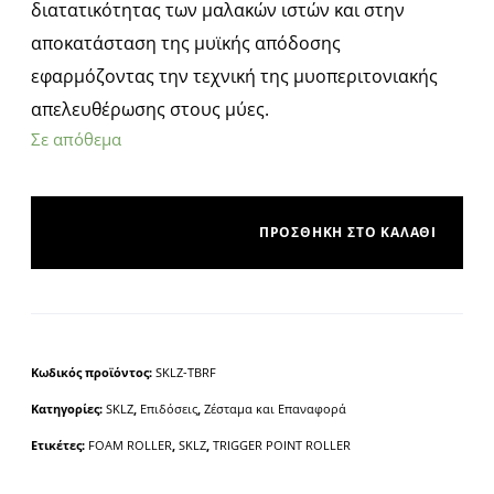
διατατικότητας των μαλακών ιστών και στην
αποκατάσταση της μυϊκής απόδοσης
εφαρμόζοντας την τεχνική της μυοπεριτονιακής
απελευθέρωσης στους μύες.
Σε απόθεμα
ΠΡΟΣΘΉΚΗ ΣΤΟ ΚΑΛΆΘΙ
A
l
t
e
Κωδικός προϊόντος:
SKLZ-TBRF
r
Κατηγορίες:
SKLZ
,
Επιδόσεις
,
Ζέσταμα και Επαναφορά
n
a
Ετικέτες:
FOAM ROLLER
,
SKLZ
,
TRIGGER POINT ROLLER
t
i