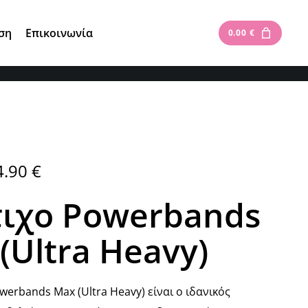
Είσοδος
|
Εγγραφή
ση
Επικοινωνία
0.00
€
4.90
€
ιχο Powerbands
(Ultra Heavy)
werbands Max (Ultra Heavy) είναι ο ιδανικός