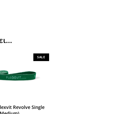
ει…
SALE
lexvit Revolve Single
(Medium)