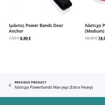
Ιμάντες Power Bands Door
Λάστιχο 
Anchor
(Medium)
7.99
€
6.90
€
18.99
€
14.
Προσθήκη στο καλάθι
Προσθήκη 
PREVIOUS PRODUCT
Λάστιχο Powerbands Max γκρι (Extra Heavy)