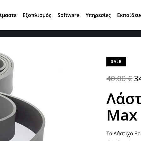
Αγ. Κωνσταντίνου 7, 15124 Μαρούσι
Είμαστε
Εξοπλισμός
Software
Υπηρεσίες
Εκπαίδευ
SALE
40.00
€
3
Λάστ
Max 
Tο Λάστιχο Po