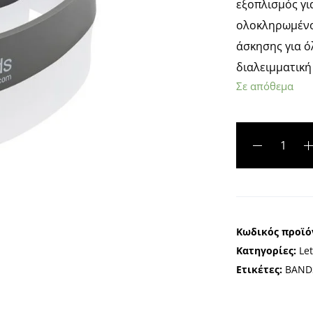
εξοπλισμός γι
ολοκληρωμένο
άσκησης για ό
διαλειμματικ
Σε απόθεμα
A
l
t
e
Κωδικός προϊό
r
Κατηγορίες:
Le
n
Ετικέτες:
BAND
a
t
i