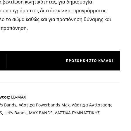
α βελτίωση κινητικότητας, για δημιουργία
υ προγράμματος διατάσεων και προγράμματος
λο το σώμα καθώς και για προπόνηση δύναμης και
ή προπόνηση.
ΠΡΟΣΘΉΚΗ ΣΤΟ ΚΑΛΆΘΙ
ντος:
LB-MAX
t's Bands
,
Λάστιχα Powerbands Max
,
Λάστιχα Αντίστασης
S
,
Let's Bands
,
MAX BANDS
,
ΛΑΣΤΙΧΑ ΓΥΜΝΑΣΤΙΚΗΣ