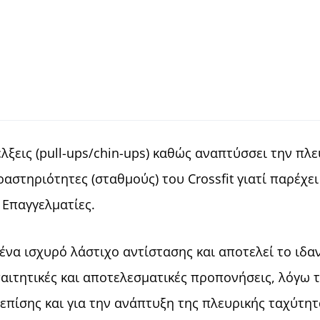
v
e
:
λξεις (pull-ups/chin-ups) καθώς αναπτύσσει την πλ
δραστηριότητες (σταθμούς) του Crossfit γιατί παρέχ
 Επαγγελματίες.
ι ένα ισχυρό λάστιχο αντίστασης και αποτελεί το ι
 απαιτητικές και αποτελεσματικές προπονήσεις, λόγω
 επίσης και για την ανάπτυξη της πλευρικής ταχύτη