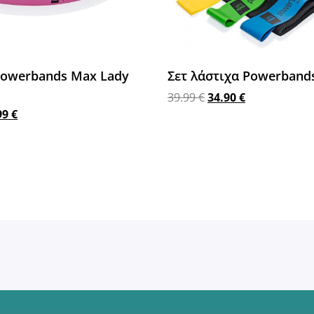
Powerbands Max Lady
Σετ λάστιχα Powerband
39.99
€
34.90
€
99
€
Προσθήκη στο καλάθι
στο καλάθι