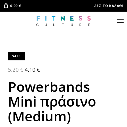
0.00
€
ΔΕΣ ΤΟ ΚΑΛΆΘΙ
SALE
5.20
€
4.10
€
Powerbands
Mini πράσινο
(Medium)