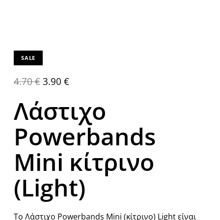
SALE
4.70
€
3.90
€
Λάστιχο
Powerbands
Mini κίτρινο
(Light)
Το Λάστιχο Powerbands Mini (κίτρινο) Light είναι