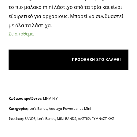
το πιο μαλακό mini λάστιχο από τα τρία και είναι
εξαιρετικό για αρχάριους. Μπορεί να συνδυαστεί
με όλα τα λάστιχα.
Σε απόθεμα
ΠΡΟΣΘΉΚΗ ΣΤΟ ΚΑΛΆΘΙ
A
l
t
e
Κωδικός προϊόντος:
LB-MINIY
r
Κατηγορίες:
Let's Bands
,
Λάστιχα Powerbands Mini
n
a
Ετικέτες:
BANDS
,
Let's Bands
,
MINI BANDS
,
ΛΑΣΤΙΧΑ ΓΥΜΝΑΣΤΙΚΗΣ
t
i