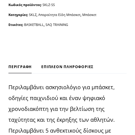
e
Κωδικός προϊόντος:
SKLZ-SS
r
Κατηγορίες:
SKLZ
,
Απαραίτητα Είδη Μπάσκετ
,
Μπάσκετ
n
a
Ετικέτες:
BASKETBALL
,
SAQ TRAINING
t
i
v
e
:
ΠΕΡΙΓΡΑΦΉ
ΕΠΙΠΛΈΟΝ ΠΛΗΡΟΦΟΡΊΕΣ
Περιλαμβάνει ασκησιολόγιο για μπάσκετ,
οδηγίες παιχνιδιού και έναν ψηφιακό
χρονοδιακόπτη για την βελτίωση της
ταχύτητας και της έκρηξης των αθλητών.
Περιλαμβάνει 5 ανθεκτικούς δίσκους με