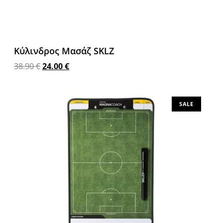
Κύλινδρος Μασάζ SKLZ
38.90
€
24.00
€
Προσθήκη στο καλάθι
SALE