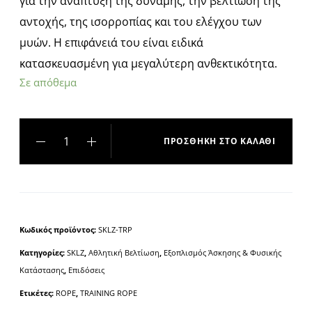
για την ανάπτυξη της δύναμης, την βελτίωση της
αντοχής, της ισορροπίας και του ελέγχου των
μυών. Η επιφάνειά του είναι ειδικά
κατασκευασμένη για μεγαλύτερη ανθεκτικότητα.
Σε απόθεμα
ΠΡΟΣΘΉΚΗ ΣΤΟ ΚΑΛΆΘΙ
A
l
t
e
Κωδικός προϊόντος:
SKLZ-TRP
r
Κατηγορίες:
SKLZ
,
Αθλητική Βελτίωση
,
Εξοπλισμός Άσκησης & Φυσικής
n
Κατάστασης
,
Επιδόσεις
a
t
Ετικέτες:
ROPE
,
TRAINING ROPE
i