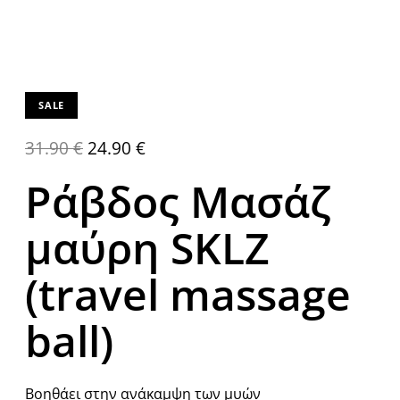
SALE
31.90
€
24.90
€
Ράβδος Μασάζ
μαύρη SKLZ
(travel massage
ball)
Βοηθάει στην ανάκαμψη των μυών