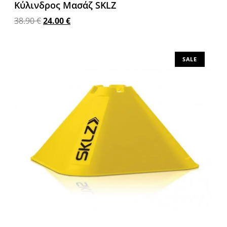
Κύλινδρος Μασάζ SKLZ
38.90
€
24.00
€
Προσθήκη στο καλάθι
SALE