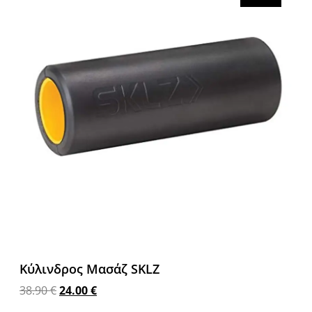
Κύλινδρος Μασάζ SKLZ
38.90
€
24.00
€
Προσθήκη στο καλάθι