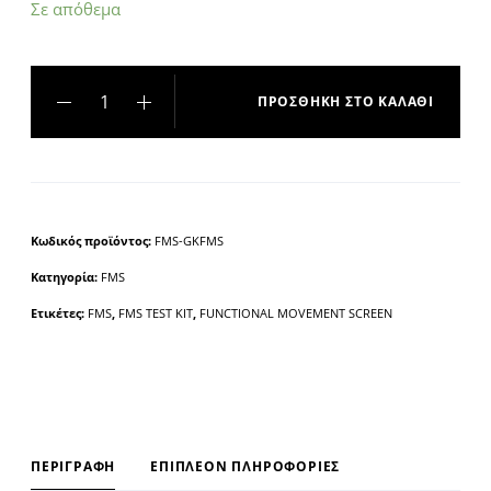
Σε απόθεμα
ΠΡΟΣΘΉΚΗ ΣΤΟ ΚΑΛΆΘΙ
A
l
t
e
Κωδικός προϊόντος:
FMS-GKFMS
r
Κατηγορία:
FMS
n
a
Ετικέτες:
FMS
,
FMS TEST KIT
,
FUNCTIONAL MOVEMENT SCREEN
t
i
v
e
:
ΠΕΡΙΓΡΑΦΉ
ΕΠΙΠΛΈΟΝ ΠΛΗΡΟΦΟΡΊΕΣ