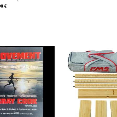
90
€
στο καλάθι