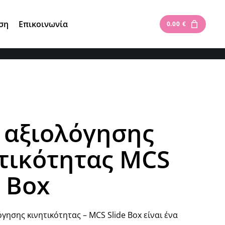
Είσοδος
|
Εγγραφή
ση
Επικοινωνία
0.00
€
 αξιολόγησης
τικότητας MCS
e Box
όγησης κινητικότητας – MCS Slide Box είναι ένα