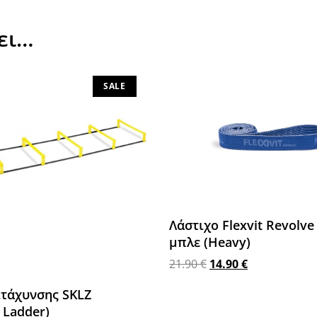
ει…
SALE
Λάστιχο Flexvit Revolve 
μπλε (Heavy)
21.90
€
14.90
€
Προσθήκη στο καλάθι
ιτάχυνσης SKLZ
n Ladder)