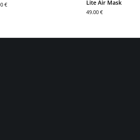
Lite Air Mask
00
€
49.00
€
σθήκη στο καλάθι
Επιλογή
1
2
3
4
…
Σ ΧΡΗΣΤΗ
ΜΕΝΟΥ
Αρχική