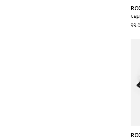
ROX
τε
99.
Δια
RO