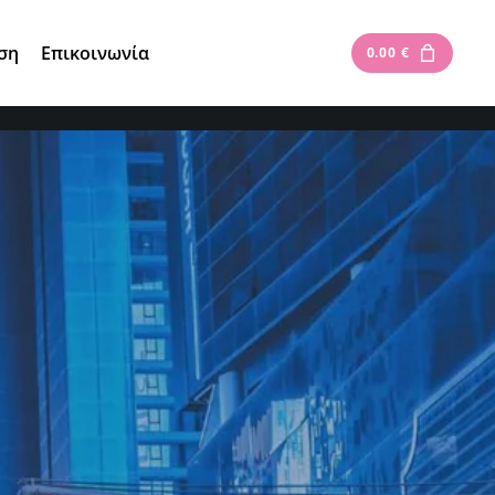
Είσοδος
|
Εγγραφή
ση
Επικοινωνία
0.00
€