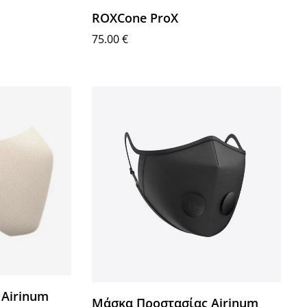
ROXCone ProX
75.00
€
Προσθήκη στο καλάθι
 Airinum
Μάσκα Προστασίας Airinum