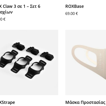
 Claw 3 σε 1 – Σετ 6
ROXBase
μαχίων
69.00
€
00
€
Προσθήκη στο καλάθι
βάστε περισσότερα
XStrape
Μάσκα Προστασίας