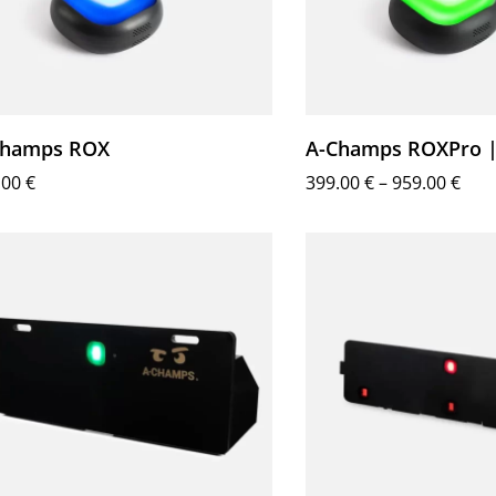
Champs ROX
A-Champs ROXPro |
.00
€
399.00
€
–
959.00
€
λογή
Επιλογή