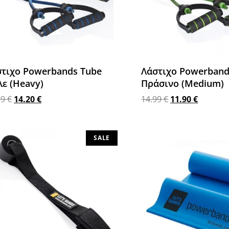
στιχο Powerbands Tube
Λάστιχο Powerband
ε (Heavy)
Πράσινο (Medium)
99
€
14.20
€
14.99
€
11.90
€
σθήκη στο καλάθι
Προσθήκη στο καλάθι
SALE