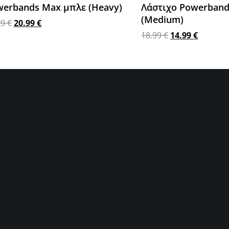
werbands Max μπλε (Heavy)
Λάστιχο Powerband
(Medium)
99
€
20.99
€
18.99
€
14.99
€
σθήκη στο καλάθι
Προσθήκη στο καλάθι
←
1
2
3
…
7
Σ ΧΡΗΣΤΗ
ΜΕΝΟΥ