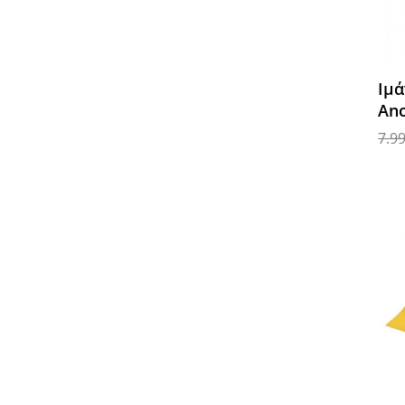
Ιμά
An
7.9
Προ