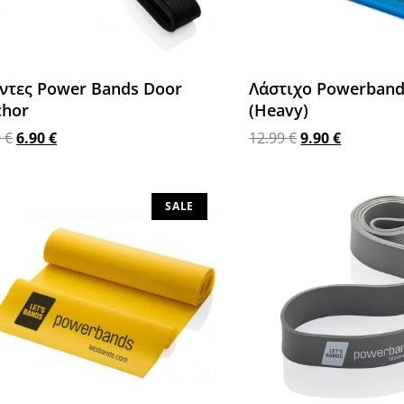
ντες Power Bands Door
Λάστιχο Powerbands
chor
(Heavy)
9
€
6.90
€
12.99
€
9.90
€
σθήκη στο καλάθι
Προσθήκη στο καλάθι
SALE