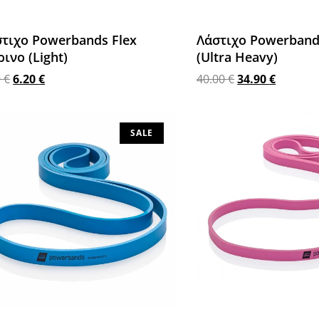
τιχο Powerbands Flex
Λάστιχο Powerban
ρινο (Light)
(Ultra Heavy)
9
€
6.20
€
40.00
€
34.90
€
σθήκη στο καλάθι
Προσθήκη στο καλάθι
SALE