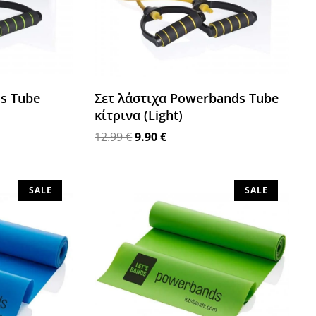
s Tube
Σετ λάστιχα Powerbands Tube
κίτρινα (Light)
12.99
€
9.90
€
Προσθήκη στο καλάθι
SALE
SALE