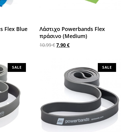
 Flex Blue
Λάστιχο Powerbands Flex
πράσινο (Medium)
10.99
€
7.90
€
Προσθήκη στο καλάθι
SALE
SALE