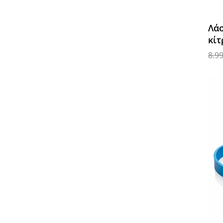
Λάσ
κίτ
8.9
Προ