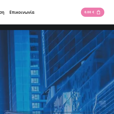
Είσοδος
|
Εγγραφή
ση
Επικοινωνία
0.00
€