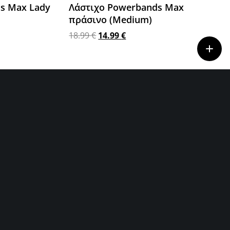
s Max Lady
Λάστιχο Powerbands Max
πράσινο (Medium)
18.99
€
14.99
€
Προσθήκη στο καλάθι
8
9
10
11
→
ΕΤΑΙΡΙΕΣ