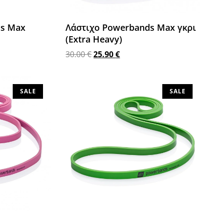
ds Max
Λάστιχο Powerbands Max γκρι
(Extra Heavy)
30.00
€
25.90
€
Προσθήκη στο καλάθι
SALE
SALE